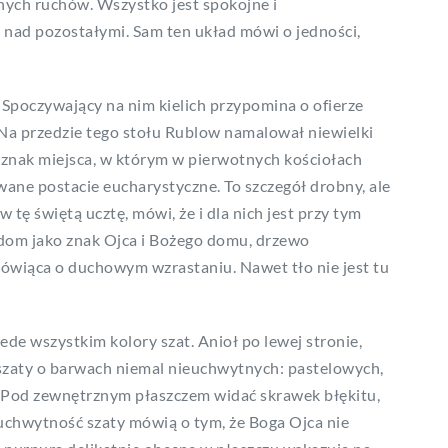
nych ruchów. Wszystko jest spokojne i
 nad pozostałymi. Sam ten układ mówi o jedności,
. Spoczywający na nim kielich przypomina o ofierze
 Na przedzie tego stołu Rublow namalował niewielki
 znak miejsca, w którym w pierwotnych kościołach
ane postacie eucharystyczne. To szczegół drobny, ale
 tę świętą ucztę, mówi, że i dla nich jest przy tym
 dom jako znak Ojca i Bożego domu, drzewo
mówiąca o duchowym wzrastaniu. Nawet tło nie jest tu
ede wszystkim kolory szat. Anioł po lewej stronie,
szaty o barwach niemal nieuchwytnych: pastelowych,
m. Pod zewnętrznym płaszczem widać skrawek błękitu,
ieuchwytność szaty mówią o tym, że Boga Ojca nie