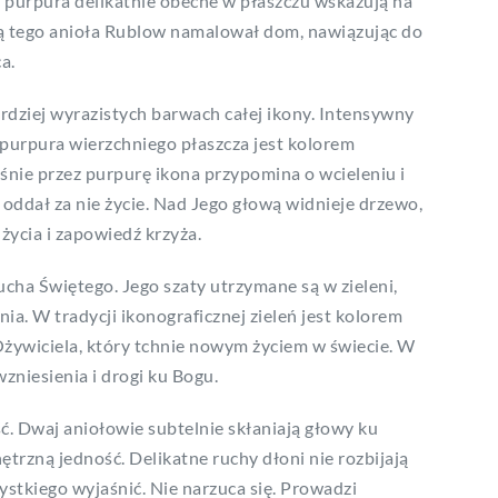
 purpura delikatnie obecne w płaszczu wskazują na
ą tego anioła Rublow namalował dom, nawiązując do
a.
ardziej wyrazistych barwach całej ikony. Intensywny
 purpura wierzchniego płaszcza jest kolorem
aśnie przez purpurę ikona przypomina o wcieleniu i
 i oddał za nie życie. Nad Jego głową widnieje drzewo,
życia i zapowiedź krzyża.
Ducha Świętego. Jego szaty utrzymane są w zieleni,
ia. W tradycji ikonograficznej zieleń jest kolorem
Ożywiciela, który tchnie nowym życiem w świecie. W
wzniesienia i drogi ku Bogu.
ć. Dwaj aniołowie subtelnie skłaniają głowy ku
rzną jedność. Delikatne ruchy dłoni nie rozbijają
szystkiego wyjaśnić. Nie narzuca się. Prowadzi