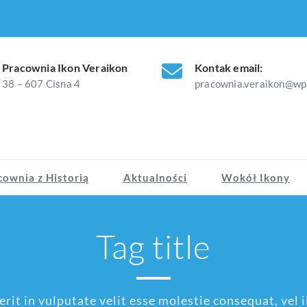
Pracownia Ikon Veraikon
Kontak email:
38 – 607 Cisna 4
pracownia.veraikon@wp.
czadzka pracownia ikon
cownia z Historią
Aktualności
Wokół Ikony
Tag title
rit in vulputate velit esse molestie consequat, vel il