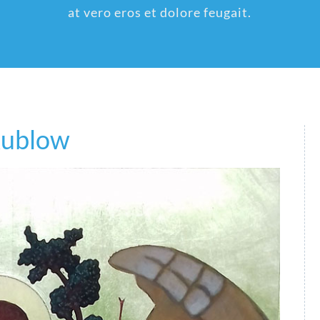
at vero eros et dolore feugait.
Rublow