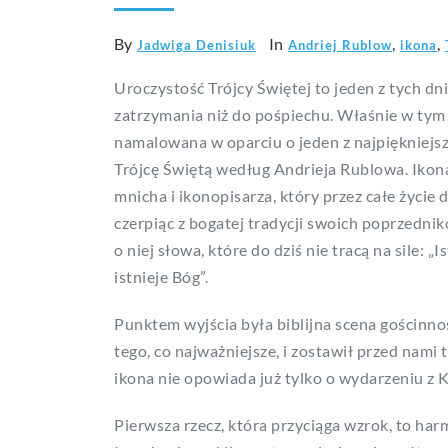
By
In
,
,
Jadwiga Denisiuk
Andriej Rublow
ikona
Uroczystość Trójcy Świętej to jeden z tych dni
zatrzymania niż do pośpiechu. Właśnie w tym
namalowana w oparciu o jeden z najpiękniejszy
Trójcę Świętą według Andrieja Rublowa. Ikon
mnicha i ikonopisarza, który przez całe życie
czerpiąc z bogatej tradycji swoich poprzednikó
o niej słowa, które do dziś nie tracą na sile: 
istnieje Bóg”.
Punktem wyjścia była biblijna scena gościnno
tego, co najważniejsze, i zostawił przed nami 
ikona nie opowiada już tylko o wydarzeniu z K
Pierwsza rzecz, która przyciąga wzrok, to har