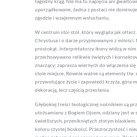
łagodny krąg. Nie ma tu napięcia ani gwałtow
uporządkowane, żadna z postaci nie dominuje
zgodzie i wzajemnym wsłuchaniu.
W centrum stoi stół, który wygląda jak ołtarz
Chrystusa i o darze przyjmowanym z miłości.
prostokąt. Interpretatorzy ikony widzą w nim
przechowywano relikwie świętych i konsekrow
znaczący: zaprasza wiernych do włączenia się w
stole miejsce. Równie ważne są elementy tła:
przywołujące życie i zapowiedź krzyża, góra 
dekoracją, lecz częścią przesłania.
Głębokiej treści teologicznej nośnikiem są prz
utożsamiany z Bogiem Ojcem, odziany jest w 
świetlistych, przenikniętych złotym blaskie
koloru czystej boskości. Przezroczystość i n