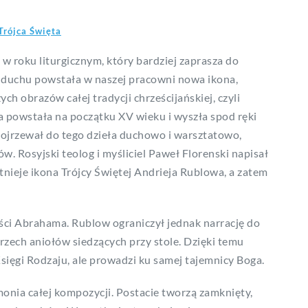
Trójca Święta
 w roku liturgicznym, który bardziej zaprasza do
 duchu powstała w naszej pracowni nowa ikona,
ch obrazów całej tradycji chrześcijańskiej, czyli
a powstała na początku XV wieku i wyszła spod ręki
 dojrzewał do tego dzieła duchowo i warsztatowo,
w. Rosyjski teolog i myśliciel Paweł Florenski napisał
„Istnieje ikona Trójcy Świętej Andrieja Rublowa, a zatem
ści Abrahama. Rublow ograniczył jednak narrację do
trzech aniołów siedzących przy stole. Dzięki temu
sięgi Rodzaju, ale prowadzi ku samej tajemnicy Boga.
monia całej kompozycji. Postacie tworzą zamknięty,