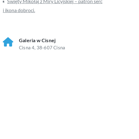
Święty Mikołaj z Miry Licyjskiej – patron serc
i ikona dobroci.
Galeria w Cisnej
Cisna 4, 38-607 Cisna