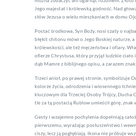
można zobaczyć ani ogarnąć rozumem. Złoto i
Jego majestat i królewską godność. Nad głow
słów Jezusa o wielu mieszkaniach w domu Ojc
Postać środkowa, Syn Boży, nosi szaty o najb
błękit chitonu mówi o Jego Boskiej naturze, a
królewskości, ale też męczeństwa i ofiary. Wł
ofierze Chrystusa, który przyjął ludzkie ciało
dąb Mamre z biblijnego opisu, a zarazem znak 
Trzeci anioł, po prawej stronie, symbolizuje 
kolorze życia, odrodzenia i wiosennego tchnien
kluczowym dla Trzeciej Osoby Trójcy, Ducha 
tle za tą postacią Rublow umieścił górę, znak 
Gesty i wzajemne pochylenia dopełniają całoś
pierwszemu, wyrażając posłuszeństwo i wewnęt
ciszy, lecz ją pogłębiają. Ikona nie próbuje w